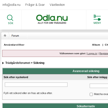
info@odla.nu
Frågor & Svar
Växtlexikon
MENY
SÖK
Användarvillkor
Album
|
Ch
Välkommen som gäst
(
Logga in
|
Registr
Trädgårdsforumet
> Sökning
Avancerad sökning
Sök efter nyckelord
Sök efter inlägg
Fyll i ett sökord eller en fras att söka efter.
Matcha exa
Sökalternativ