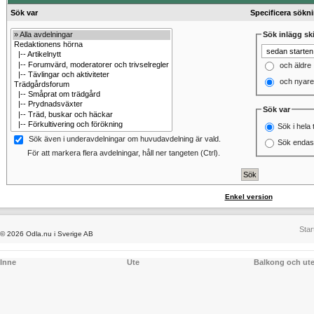
Sök var
Specificera sökn
Sök inlägg ski
och äldre
och nyare
Sök var
Sök i hela 
Sök även i underavdelningar om huvudavdelning är vald.
Sök endast
För att markera flera avdelningar, håll ner tangeten (Ctrl).
Enkel version
Star
© 2026 Odla.nu i Sverige AB
Inne
Ute
Balkong och ut