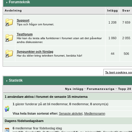
Forumteknik
Avdelning
Inlägg
Svar
Support
1 208
7 659
Tips och frågor om forumet.
Testforum
1 060
2 055
Här kan du testa alla funktioner i forumet utan att det påverkar
andra diskussioner.
Synpunkter och förslag
44
506
Har du idéer kring tekniken forumet, berätta här!
Ta bort cookies som
Statistik
Nya inlägg
·
Forumansvariga
·
Topp 20
1 användare aktiva i forumet de senaste 15 minuterna
1
gäster funderar på att bli medlemmar,
0
medlemmar,
0
anonym(a)
Visa hela listan sorterat efter:
Senaste aktivitet
,
Medlemsnamn
Dagens födelsedagsbarn
6
medlemmar firar födelsedag idag