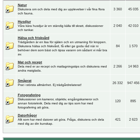
Natur
3 360
45 035
Diskutera om och dela med dig av upplevelser i vår fina flora
och fauna.
Husdjur
2 040
42 010
Våra kära husdjur är en ständig källa till skratt, diskussioner
och tankar.
Hälsa och friskvård
Trädgården är en lisa för själen och en utmaning för kroppen.
84
1 570
Diskutera hälsa och friskvård, få eller ge goda råd när ni
behöver dem som bäst och tipsa varann om sådant vi mår bra
av.
Mat och recept
2 266
14 963
Dela med er av recept och matlagningstips och diskutera med
andra matglada.
Småprat
26 332
947 456
Prat i största allmänhet. Ej trädgårdrelaterat!
Fotografering
Diskussioner om kameror, objektiv, engångskameror och
120
895
annan fototeknik. Dela med dig av tips som har med
fotografering att göra.
Datorfrågor
421
2 623
Allt som har med datorer att göra. Fråga, diskutera och dela
med dig av din kunskap.