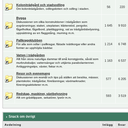
Koloniträdgård och stadsodling
56
220
Om koloniträdgården, odlingslotten och odling i staden.
Bygga
Diskussioner om olika konstruktioner i trädgården som
1 645
9 910
avgränsningar, staket, uteplatser, klätterstöd, pergolor,
fågelholkar, fågelbord, plattläggning, val av trädgårdsbelysning,
uppsättning av en flaggstång, murning m.m.
Pallkrageklubben
1 214
6 748
För alla som odlar i pallkragar, flätade tvättkorgar eller andra
former av upphöjda bäddar.
Vatten i trädgården
Allt från stora naturliga dammar till små konstgjorda, såväl som
1 163
6 537
murbruksbaljor, vattensängar och uttjänta parabolantenner.
Anläggningstips, växter, fiskar m.m.
Resor och evenemang
Diskussioner om resmål och tips på ställen att besöka, mässor,
577
6 205
plantskolor, trädgårdar, föreläsningar, växtmarknader,
föreningsaktiviteter m.m.
Redskap, maskiner, växtbelysning
593
3 519
Allt om gräsklippare, sekatörer, lysrör m.m.
Snack om övrigt
Avdelning
Inlägg
Svar