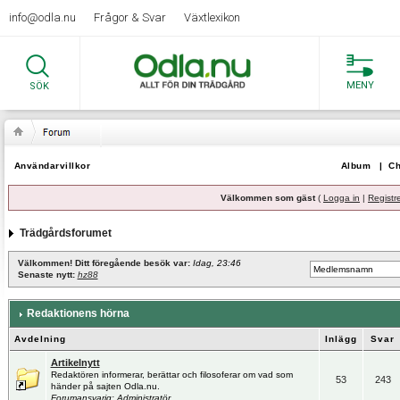
info@odla.nu
Frågor & Svar
Växtlexikon
MENY
SÖK
Användarvillkor
Album
|
Ch
Välkommen som gäst
(
Logga in
|
Registr
Trädgårdsforumet
Välkommen! Ditt föregående besök var:
Idag, 23:46
Senaste nytt:
hz88
Redaktionens hörna
Avdelning
Inlägg
Svar
Artikelnytt
Redaktören informerar, berättar och filosoferar om vad som
53
243
händer på sajten Odla.nu.
Forumansvarig:
Administratör