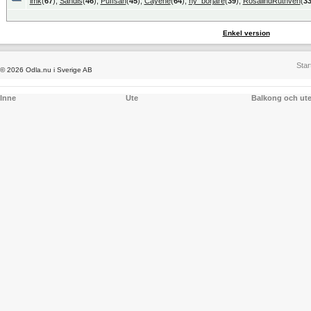
imk
(
67
),
Sandis
(
46
),
Puffsan
(
45
),
Cayene
(
64
),
ny_börjare
(
39
),
RosalindRuthven
(
3
Enkel version
Star
© 2026 Odla.nu i Sverige AB
Inne
Ute
Balkong och ut