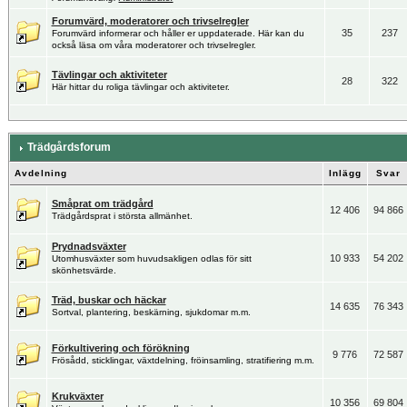
Forumvärd, moderatorer och trivselregler
35
237
Forumvärd informerar och håller er uppdaterade. Här kan du
också läsa om våra moderatorer och trivselregler.
Tävlingar och aktiviteter
28
322
Här hittar du roliga tävlingar och aktiviteter.
Trädgårdsforum
Avdelning
Inlägg
Svar
Småprat om trädgård
12 406
94 866
Trädgårdsprat i största allmänhet.
Prydnadsväxter
10 933
54 202
Utomhusväxter som huvudsakligen odlas för sitt
skönhetsvärde.
Träd, buskar och häckar
14 635
76 343
Sortval, plantering, beskärning, sjukdomar m.m.
Förkultivering och förökning
9 776
72 587
Frösådd, sticklingar, växtdelning, fröinsamling, stratifiering m.m.
Krukväxter
10 356
69 804