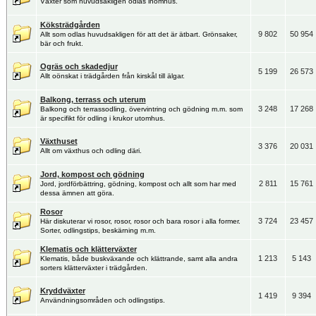
Växter som huvudsakligen odlas inomhus.
Köksträdgården
9 802
50 954
Allt som odlas huvudsakligen för att det är ätbart. Grönsaker,
bär och frukt.
Ogräs och skadedjur
5 199
26 573
Allt oönskat i trädgården från kirskål till älgar.
Balkong, terrass och uterum
3 248
17 268
Balkong och terrassodling, övervintring och gödning m.m. som
är specifikt för odling i krukor utomhus.
Växthuset
3 376
20 031
Allt om växthus och odling däri.
Jord, kompost och gödning
2 811
15 761
Jord, jordförbättring, gödning, kompost och allt som har med
dessa ämnen att göra.
Rosor
3 724
23 457
Här diskuterar vi rosor, rosor, rosor och bara rosor i alla former.
Sorter, odlingstips, beskärning m.m.
Klematis och klätterväxter
1 213
5 143
Klematis, både buskväxande och klättrande, samt alla andra
sorters klätterväxter i trädgården.
Kryddväxter
1 419
9 394
Användningsområden och odlingstips.