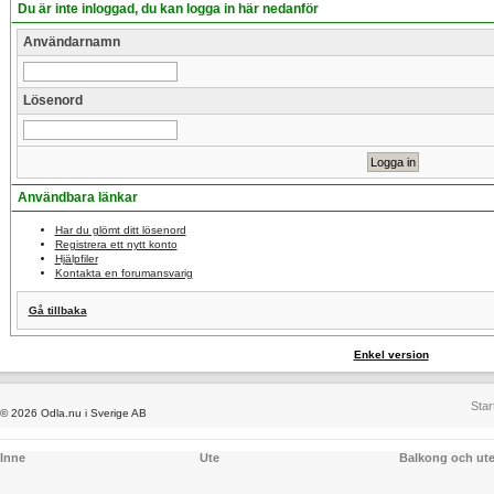
Du är inte inloggad, du kan logga in här nedanför
Användarnamn
Lösenord
Användbara länkar
Har du glömt ditt lösenord
Registrera ett nytt konto
Hjälpfiler
Kontakta en forumansvarig
Gå tillbaka
Enkel version
Star
© 2026 Odla.nu i Sverige AB
Inne
Ute
Balkong och ut