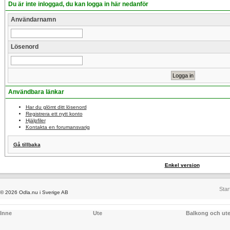
Du är inte inloggad, du kan logga in här nedanför
Användarnamn
Lösenord
Användbara länkar
Har du glömt ditt lösenord
Registrera ett nytt konto
Hjälpfiler
Kontakta en forumansvarig
Gå tillbaka
Enkel version
Star
© 2026 Odla.nu i Sverige AB
Inne
Ute
Balkong och ut