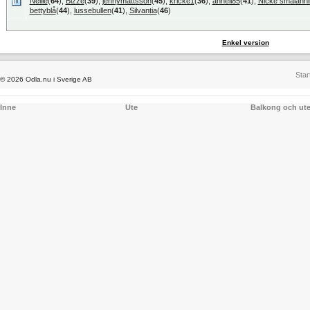
Nellie
(
64
),
Bizze
(
39
),
jennymattsson
(
45
),
kricke1
(
36
),
anneli85
(
41
),
Nicke smålänni
bettyblå
(
44
),
lussebullen
(
41
),
Silvantia
(
46
)
Enkel version
Star
© 2026 Odla.nu i Sverige AB
Inne
Ute
Balkong och ut