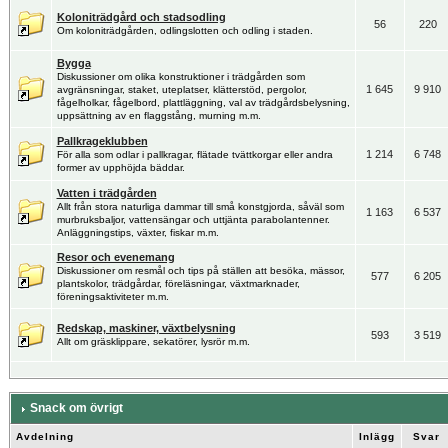
Koloniträdgård och stadsodling
56
220
Om koloniträdgården, odlingslotten och odling i staden.
Bygga
Diskussioner om olika konstruktioner i trädgården som
1 645
9 910
avgränsningar, staket, uteplatser, klätterstöd, pergolor,
fågelholkar, fågelbord, plattläggning, val av trädgårdsbelysning,
uppsättning av en flaggstång, murning m.m.
Pallkrageklubben
1 214
6 748
För alla som odlar i pallkragar, flätade tvättkorgar eller andra
former av upphöjda bäddar.
Vatten i trädgården
Allt från stora naturliga dammar till små konstgjorda, såväl som
1 163
6 537
murbruksbaljor, vattensängar och uttjänta parabolantenner.
Anläggningstips, växter, fiskar m.m.
Resor och evenemang
Diskussioner om resmål och tips på ställen att besöka, mässor,
577
6 205
plantskolor, trädgårdar, föreläsningar, växtmarknader,
föreningsaktiviteter m.m.
Redskap, maskiner, växtbelysning
593
3 519
Allt om gräsklippare, sekatörer, lysrör m.m.
Snack om övrigt
Avdelning
Inlägg
Svar