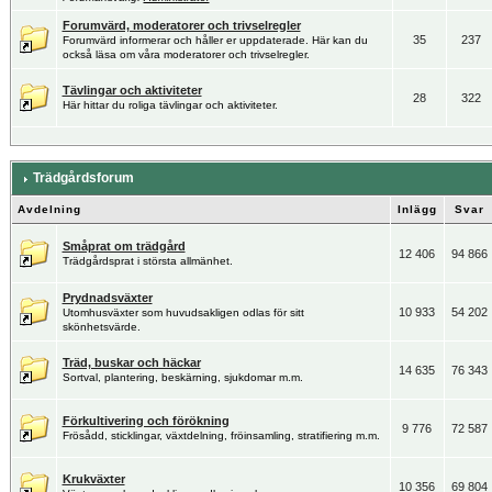
Forumvärd, moderatorer och trivselregler
35
237
Forumvärd informerar och håller er uppdaterade. Här kan du
också läsa om våra moderatorer och trivselregler.
Tävlingar och aktiviteter
28
322
Här hittar du roliga tävlingar och aktiviteter.
Trädgårdsforum
Avdelning
Inlägg
Svar
Småprat om trädgård
12 406
94 866
Trädgårdsprat i största allmänhet.
Prydnadsväxter
10 933
54 202
Utomhusväxter som huvudsakligen odlas för sitt
skönhetsvärde.
Träd, buskar och häckar
14 635
76 343
Sortval, plantering, beskärning, sjukdomar m.m.
Förkultivering och förökning
9 776
72 587
Frösådd, sticklingar, växtdelning, fröinsamling, stratifiering m.m.
Krukväxter
10 356
69 804