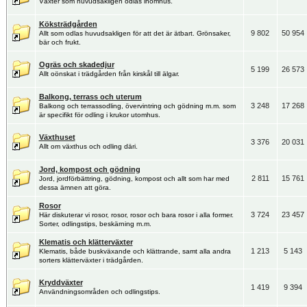
Växter som huvudsakligen odlas inomhus.
Köksträdgården
9 802
50 954
Allt som odlas huvudsakligen för att det är ätbart. Grönsaker,
bär och frukt.
Ogräs och skadedjur
5 199
26 573
Allt oönskat i trädgården från kirskål till älgar.
Balkong, terrass och uterum
3 248
17 268
Balkong och terrassodling, övervintring och gödning m.m. som
är specifikt för odling i krukor utomhus.
Växthuset
3 376
20 031
Allt om växthus och odling däri.
Jord, kompost och gödning
2 811
15 761
Jord, jordförbättring, gödning, kompost och allt som har med
dessa ämnen att göra.
Rosor
3 724
23 457
Här diskuterar vi rosor, rosor, rosor och bara rosor i alla former.
Sorter, odlingstips, beskärning m.m.
Klematis och klätterväxter
1 213
5 143
Klematis, både buskväxande och klättrande, samt alla andra
sorters klätterväxter i trädgården.
Kryddväxter
1 419
9 394
Användningsområden och odlingstips.