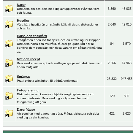
Natur
3 360
45 035
Diskutera om och dela med dig av upplevelser i vår fina flora
och fauna.
Husdjur
2 040
42 010
Våra kära husdjur är en ständig källa till skratt, diskussioner
och tankar.
Hälsa och friskvård
Trädgården är en lisa för själen och en utmaning för kroppen.
84
1 570
Diskutera hälsa och friskvård, få eller ge goda råd när ni
behöver dem som bäst och tipsa varann om sådant vi mår bra
av.
Mat och recept
2 266
14 963
Dela med er av recept och matlagningstips och diskutera med
andra matglada.
Småprat
26 332
947 456
Prat i största allmänhet. Ej trädgårdrelaterat!
Fotografering
Diskussioner om kameror, objektiv, engångskameror och
120
895
annan fototeknik. Dela med dig av tips som har med
fotografering att göra.
Datorfrågor
421
2 623
Allt som har med datorer att göra. Fråga, diskutera och dela
med dig av din kunskap.