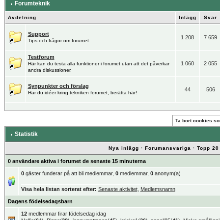
Forumteknik
Avdelning
Inlägg
Svar
Support
1 208
7 659
Tips och frågor om forumet.
Testforum
1 060
2 055
Här kan du testa alla funktioner i forumet utan att det påverkar
andra diskussioner.
Synpunkter och förslag
44
506
Har du idéer kring tekniken forumet, berätta här!
Ta bort cookies som
Statistik
Nya inlägg
·
Forumansvariga
·
Topp 20
0 användare aktiva i forumet de senaste 15 minuterna
0
gäster funderar på att bli medlemmar,
0
medlemmar,
0
anonym(a)
Visa hela listan sorterat efter:
Senaste aktivitet
,
Medlemsnamn
Dagens födelsedagsbarn
12
medlemmar firar födelsedag idag