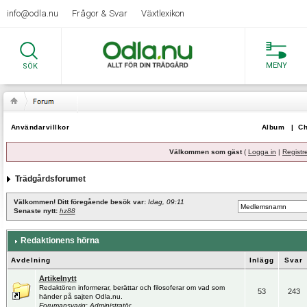
info@odla.nu
Frågor & Svar
Växtlexikon
MENY
SÖK
Användarvillkor
Album
|
Ch
Välkommen som gäst
(
Logga in
|
Registr
Trädgårdsforumet
Välkommen! Ditt föregående besök var:
Idag, 09:11
Senaste nytt:
hz88
Redaktionens hörna
Avdelning
Inlägg
Svar
Artikelnytt
Redaktören informerar, berättar och filosoferar om vad som
53
243
händer på sajten Odla.nu.
Forumansvarig:
Administratör