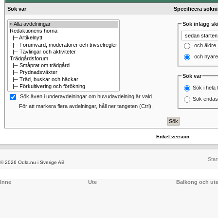
Sök var
Specificera sökn
Sök inlägg ski
och äldre
och nyare
Sök var
Sök i hela 
Sök även i underavdelningar om huvudavdelning är vald.
Sök endast
För att markera flera avdelningar, håll ner tangeten (Ctrl).
Enkel version
Star
© 2026 Odla.nu i Sverige AB
Inne
Ute
Balkong och ut