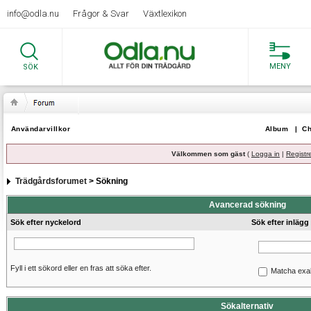
info@odla.nu
Frågor & Svar
Växtlexikon
MENY
SÖK
Användarvillkor
Album
|
Ch
Välkommen som gäst
(
Logga in
|
Registr
Trädgårdsforumet
> Sökning
Avancerad sökning
Sök efter nyckelord
Sök efter inlägg
Fyll i ett sökord eller en fras att söka efter.
Matcha exa
Sökalternativ