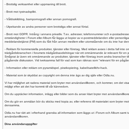
- Brottslig verksamhet eller uppmaning till brott.
- Brott mot tystnadsplikt.
- Våldsskildring, barnpornografi eller annan pornografi.
- Utpekande av andra personer som brottsliga eller annat förtal.
- Brott mot GDPR. Intrång i annans privatliv. T.ex. adresser, telefonnummer och e-postadresse
omständigheter i Forum eller Album får lägga ut kopior av e-postmeddelanden eller personlig
meddelandetjänst (PM) som du fått från annan medlem eller utomstående om du inte har dennes 
- Reklam för kommersiella produkter, tjänster eller företag. Med reklam avses i detta fall inte
trädgårdsbranschen i forumets trädgårdsavdelningar när ett omnämnande är relevant för en p
Småprat är även ett omnämnande av produkter, tjänster eller företag inom andra branscher til
pågående diskussion. Vid tveksamma fall för vad som kan räknas som "relevant för en pågåend
- Information eller reklam om pyramidspel, piratkopiering, kabel/satellit/tv-hack.
- Material som är skyddat av copyright om denna inte ägs av dig själv eller Odla.nu.
Vi har möjlighet att radera material som bryter mot användarvillkoren, och kommer, om det visa
möjligt efter att det har kommit till vår kännedom.
Om du upptäcker information, inlägg eller bilder som du anser klart bryter mot användarvillkor
Om du gör en anmälan bör du skicka med kopia av, eller referens till materialet som bryter mo
densamma.
Odla.nu har rätt att i efterhand granska all information som läggs ut i Forum och Album samt ta 
användarvillkoren.
Dina användaruppgifter