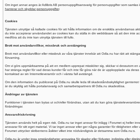
Om inget annat anges är Adlibris AB personuppgiftsansvarig för personuppgifter som samlas i
hanterar och skyddar personuppgifter
.
Cookies
Tjänsten utnyttjar så kallade cookies för att hålla information om de enskilda användarnas ak
du inte accepterar användandet av cookies kan du ställa in din webbläsare så att den inte a
medföra att du inte kan utnyttja tjänsten till fullo.
Brott mot användarvillkor, missbruk och avstängning
Brott mot användarvillkor eller missbruk av våra tjänster innebär att Odla.nu har rätt att stä
förvarning.
Om vi görs uppmärksamma på att en medlem upprepat missköter sig, skickar vi dessutom en a
har stränga regler för vad deras kunder får och inte får göra när de är uppkopplade via deras 
kontaktad av sin Internetleverantör och i värsta fall avstängd.
Om den information du publicerat på Odla.nu skulle leda till skadeståndsskyldighet gentemot t
är du skyldig att hålla portalansvarig och samarbetspartners till Odla.nu skadeslösa.
Ändringar av tjänsten
Funktioner i tjänsten kan bytas ut och/eller förändras, utan att du kan göra tjänsteleverant
förändringar.
Ansvarsfriskrivning
Tjänsten används helt på egen risk. Odla.nu tar inget ansvar för inlägg i Forumet ej heller in
ansvarar för sitt eget material. Vi tar inget ansvar eller ger några garantier för riktigheten ell
Forumet uttrycker skribentens åsikter vilket inte nödvändigtvis är detsamma som Odla.nu:s.
Odla.nu är under inga omständigheter ansvariga för skador eller förluster, indirekta eller direk