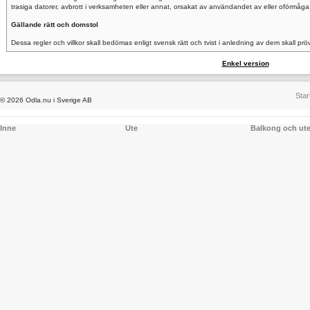
trasiga datorer, avbrott i verksamheten eller annat, orsakat av användandet av eller oförmåga
Gällande rätt och domstol
Dessa regler och villkor skall bedömas enligt svensk rätt och tvist i anledning av dem skall pr
Enkel version
Star
© 2026 Odla.nu i Sverige AB
Inne
Ute
Balkong och ut