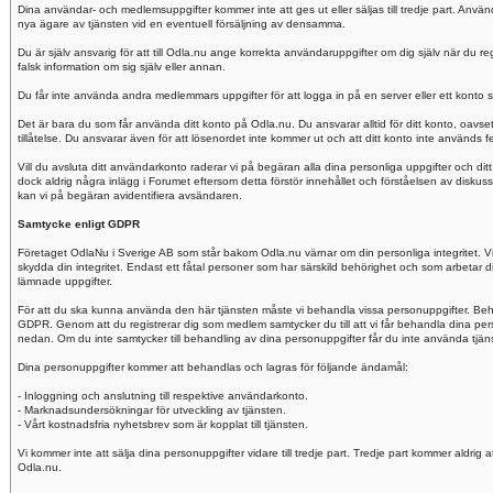
Dina användar- och medlemsuppgifter kommer inte att ges ut eller säljas till tredje part. Anvä
nya ägare av tjänsten vid en eventuell försäljning av densamma.
Du är själv ansvarig för att till Odla.nu ange korrekta användaruppgifter om dig själv när du reg
falsk information om sig själv eller annan.
Du får inte använda andra medlemmars uppgifter för att logga in på en server eller ett konto 
Det är bara du som får använda ditt konto på Odla.nu. Du ansvarar alltid för ditt konto, oav
tillåtelse. Du ansvarar även för att lösenordet inte kommer ut och att ditt konto inte används fe
Vill du avsluta ditt användarkonto raderar vi på begäran alla dina personliga uppgifter och ditt
dock aldrig några inlägg i Forumet eftersom detta förstör innehållet och förståelsen av diskuss
kan vi på begäran avidentifiera avsändaren.
Samtycke enligt GDPR
Företaget OdlaNu i Sverige AB som står bakom Odla.nu värnar om din personliga integritet. Vi fö
skydda din integritet. Endast ett fåtal personer som har särskild behörighet och som arbetar dir
lämnade uppgifter.
För att du ska kunna använda den här tjänsten måste vi behandla vissa personuppgifter. Beh
GDPR. Genom att du registrerar dig som medlem samtycker du till att vi får behandla dina p
nedan. Om du inte samtycker till behandling av dina personuppgifter får du inte använda tjänste
Dina personuppgifter kommer att behandlas och lagras för följande ändamål:
- Inloggning och anslutning till respektive användarkonto.
- Marknadsundersökningar för utveckling av tjänsten.
- Vårt kostnadsfria nyhetsbrev som är kopplat till tjänsten.
Vi kommer inte att sälja dina personuppgifter vidare till tredje part. Tredje part kommer aldrig 
Odla.nu.