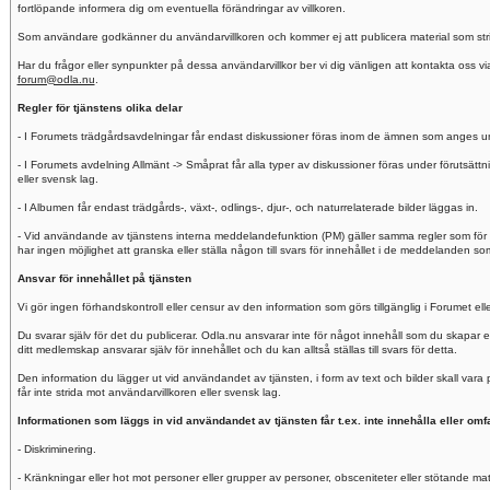
fortlöpande informera dig om eventuella förändringar av villkoren.
Som användare godkänner du användarvillkoren och kommer ej att publicera material som stride
Har du frågor eller synpunkter på dessa användarvillkor ber vi dig vänligen att kontakta oss v
forum@odla.nu
.
Regler för tjänstens olika delar
- I Forumets trädgårdsavdelningar får endast diskussioner föras inom de ämnen som anges und
- I Forumets avdelning Allmänt -> Småprat får alla typer av diskussioner föras under förutsättnin
eller svensk lag.
- I Albumen får endast trädgårds-, växt-, odlings-, djur-, och naturrelaterade bilder läggas in.
- Vid användande av tjänstens interna meddelandefunktion (PM) gäller samma regler som för 
har ingen möjlighet att granska eller ställa någon till svars för innehållet i de meddelanden
Ansvar för innehållet på tjänsten
Vi gör ingen förhandskontroll eller censur av den information som görs tillgänglig i Forumet e
Du svarar själv för det du publicerar. Odla.nu ansvarar inte för något innehåll som du skapar
ditt medlemskap ansvarar själv för innehållet och du kan alltså ställas till svars för detta.
Den information du lägger ut vid användandet av tjänsten, i form av text och bilder skall var
får inte strida mot användarvillkoren eller svensk lag.
Informationen som läggs in vid användandet av tjänsten får t.ex. inte innehålla eller omfa
- Diskriminering.
- Kränkningar eller hot mot personer eller grupper av personer, obsceniteter eller stötande mate