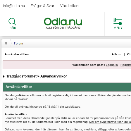
info@odla.nu
Frågor & Svar
Växtlexikon
MENY
SÖK
Användarvillkor
Album
|
Ch
Välkommen som gäst
(
Logga in
|
Registr
Trädgårdsforumet
> Användarvillkor
Användarvillkor
Om du godkänner villkoren och vill registrera dig i forumet med dess tillhörande tjänster mar
klickar på "Nästa".
Om du vill avbryta klickar du på "Bakåt" i din webbläsare.
Användarvillkor
Forumet med dess tillhörande tjänster på Odla.nu är endast till för prenumeranter på vårt ko
nyhetsbrevet blir du det automatiskt i och med din registrering.
Mer om nyhetsbrevet kan du lä
Odla.nu som levererar den här tjänsten, har rätt att ändra, modifiera, tillägga eller ta bort del