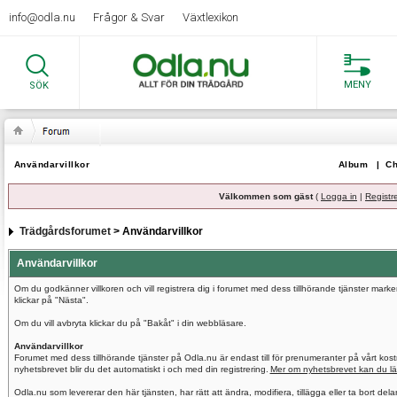
info@odla.nu
Frågor & Svar
Växtlexikon
MENY
SÖK
Användarvillkor
Album
|
Ch
Välkommen som gäst
(
Logga in
|
Registr
Trädgårdsforumet
> Användarvillkor
Användarvillkor
Om du godkänner villkoren och vill registrera dig i forumet med dess tillhörande tjänster mar
klickar på "Nästa".
Om du vill avbryta klickar du på "Bakåt" i din webbläsare.
Användarvillkor
Forumet med dess tillhörande tjänster på Odla.nu är endast till för prenumeranter på vårt ko
nyhetsbrevet blir du det automatiskt i och med din registrering.
Mer om nyhetsbrevet kan du lä
Odla.nu som levererar den här tjänsten, har rätt att ändra, modifiera, tillägga eller ta bort del