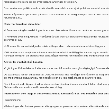
fortlöpande informera dig om eventuella förändringar av villkoren.
Som användare godkänner du användarvillkoren och kommer ej att publicera material som stride
Har du frågor eller synpunkter på dessa användarvillkor ber vi dig vänligen att kontakta oss v
forum@odla.nu
.
Regler för tjänstens olika delar
- I Forumets trädgårdsavdelningar får endast diskussioner föras inom de ämnen som anges und
- I Forumets avdelning Allmänt -> Småprat får alla typer av diskussioner föras under förutsättnin
eller svensk lag.
- I Albumen får endast trädgårds-, växt-, odlings-, djur-, och naturrelaterade bilder läggas in.
- Vid användande av tjänstens interna meddelandefunktion (PM) gäller samma regler som för 
har ingen möjlighet att granska eller ställa någon till svars för innehållet i de meddelanden
Ansvar för innehållet på tjänsten
Vi gör ingen förhandskontroll eller censur av den information som görs tillgänglig i Forumet e
Du svarar själv för det du publicerar. Odla.nu ansvarar inte för något innehåll som du skapar
ditt medlemskap ansvarar själv för innehållet och du kan alltså ställas till svars för detta.
Den information du lägger ut vid användandet av tjänsten, i form av text och bilder skall var
får inte strida mot användarvillkoren eller svensk lag.
Informationen som läggs in vid användandet av tjänsten får t.ex. inte innehålla eller omfa
- Diskriminering.
- Kränkningar eller hot mot personer eller grupper av personer, obsceniteter eller stötande mate