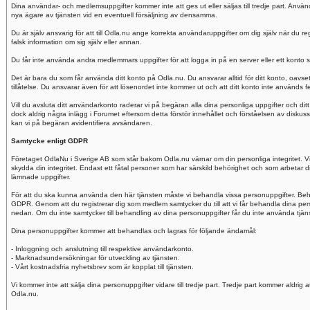
Dina användar- och medlemsuppgifter kommer inte att ges ut eller säljas till tredje part. Anvä
nya ägare av tjänsten vid en eventuell försäljning av densamma.
Du är själv ansvarig för att till Odla.nu ange korrekta användaruppgifter om dig själv när du reg
falsk information om sig själv eller annan.
Du får inte använda andra medlemmars uppgifter för att logga in på en server eller ett konto 
Det är bara du som får använda ditt konto på Odla.nu. Du ansvarar alltid för ditt konto, oav
tillåtelse. Du ansvarar även för att lösenordet inte kommer ut och att ditt konto inte används fe
Vill du avsluta ditt användarkonto raderar vi på begäran alla dina personliga uppgifter och ditt
dock aldrig några inlägg i Forumet eftersom detta förstör innehållet och förståelsen av diskuss
kan vi på begäran avidentifiera avsändaren.
Samtycke enligt GDPR
Företaget OdlaNu i Sverige AB som står bakom Odla.nu värnar om din personliga integritet. Vi fö
skydda din integritet. Endast ett fåtal personer som har särskild behörighet och som arbetar dir
lämnade uppgifter.
För att du ska kunna använda den här tjänsten måste vi behandla vissa personuppgifter. Beh
GDPR. Genom att du registrerar dig som medlem samtycker du till att vi får behandla dina p
nedan. Om du inte samtycker till behandling av dina personuppgifter får du inte använda tjänste
Dina personuppgifter kommer att behandlas och lagras för följande ändamål:
- Inloggning och anslutning till respektive användarkonto.
- Marknadsundersökningar för utveckling av tjänsten.
- Vårt kostnadsfria nyhetsbrev som är kopplat till tjänsten.
Vi kommer inte att sälja dina personuppgifter vidare till tredje part. Tredje part kommer aldrig 
Odla.nu.