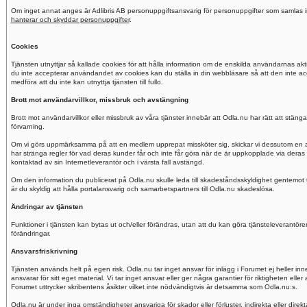
Om inget annat anges är Adlibris AB personuppgiftsansvarig för personuppgifter som samlas i
hanterar och skyddar personuppgifter
.
Cookies
Tjänsten utnyttjar så kallade cookies för att hålla information om de enskilda användarnas ak
du inte accepterar användandet av cookies kan du ställa in din webbläsare så att den inte a
medföra att du inte kan utnyttja tjänsten till fullo.
Brott mot användarvillkor, missbruk och avstängning
Brott mot användarvillkor eller missbruk av våra tjänster innebär att Odla.nu har rätt att stä
förvarning.
Om vi görs uppmärksamma på att en medlem upprepat missköter sig, skickar vi dessutom en a
har stränga regler för vad deras kunder får och inte får göra när de är uppkopplade via deras 
kontaktad av sin Internetleverantör och i värsta fall avstängd.
Om den information du publicerat på Odla.nu skulle leda till skadeståndsskyldighet gentemot t
är du skyldig att hålla portalansvarig och samarbetspartners till Odla.nu skadeslösa.
Ändringar av tjänsten
Funktioner i tjänsten kan bytas ut och/eller förändras, utan att du kan göra tjänsteleverant
förändringar.
Ansvarsfriskrivning
Tjänsten används helt på egen risk. Odla.nu tar inget ansvar för inlägg i Forumet ej heller in
ansvarar för sitt eget material. Vi tar inget ansvar eller ger några garantier för riktigheten ell
Forumet uttrycker skribentens åsikter vilket inte nödvändigtvis är detsamma som Odla.nu:s.
Odla.nu är under inga omständigheter ansvariga för skador eller förluster, indirekta eller direk