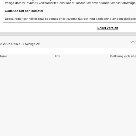
trasiga datorer, avbrott i verksamheten eller annat, orsakat av användandet av eller oförmåga
Gällande rätt och domstol
Dessa regler och villkor skall bedömas enligt svensk rätt och tvist i anledning av dem skall pr
Enkel version
Star
© 2026 Odla.nu i Sverige AB
Inne
Ute
Balkong och ut