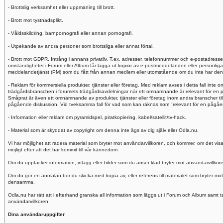
- Brottslig verksamhet eller uppmaning till brott.
- Brott mot tystnadsplikt.
- Våldsskildring, barnpornografi eller annan pornografi.
- Utpekande av andra personer som brottsliga eller annat förtal.
- Brott mot GDPR. Intrång i annans privatliv. T.ex. adresser, telefonnummer och e-postadresse
omständigheter i Forum eller Album får lägga ut kopior av e-postmeddelanden eller personlig
meddelandetjänst (PM) som du fått från annan medlem eller utomstående om du inte har dennes 
- Reklam för kommersiella produkter, tjänster eller företag. Med reklam avses i detta fall inte
trädgårdsbranschen i forumets trädgårdsavdelningar när ett omnämnande är relevant för en p
Småprat är även ett omnämnande av produkter, tjänster eller företag inom andra branscher til
pågående diskussion. Vid tveksamma fall för vad som kan räknas som "relevant för en pågåend
- Information eller reklam om pyramidspel, piratkopiering, kabel/satellit/tv-hack.
- Material som är skyddat av copyright om denna inte ägs av dig själv eller Odla.nu.
Vi har möjlighet att radera material som bryter mot användarvillkoren, och kommer, om det visa
möjligt efter att det har kommit till vår kännedom.
Om du upptäcker information, inlägg eller bilder som du anser klart bryter mot användarvillkor
Om du gör en anmälan bör du skicka med kopia av, eller referens till materialet som bryter mo
densamma.
Odla.nu har rätt att i efterhand granska all information som läggs ut i Forum och Album samt ta 
användarvillkoren.
Dina användaruppgifter