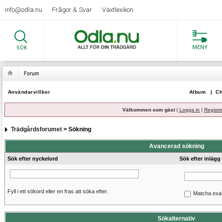
info@odla.nu
Frågor & Svar
Växtlexikon
MENY
SÖK
Användarvillkor
Album
|
Ch
Välkommen som gäst
(
Logga in
|
Registr
Trädgårdsforumet
> Sökning
Avancerad sökning
Sök efter nyckelord
Sök efter inlägg
Fyll i ett sökord eller en fras att söka efter.
Matcha exa
Sökalternativ