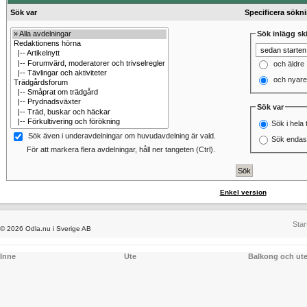
Sök var
Specificera sökn
Sök inlägg ski
och äldre
och nyare
Sök var
Sök i hela 
Sök även i underavdelningar om huvudavdelning är vald.
Sök endast
För att markera flera avdelningar, håll ner tangeten (Ctrl).
Enkel version
Star
© 2026 Odla.nu i Sverige AB
Inne
Ute
Balkong och ut