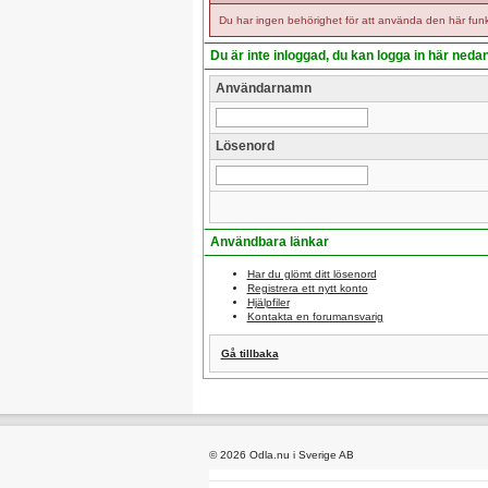
Du har ingen behörighet för att använda den här funk
Du är inte inloggad, du kan logga in här neda
Användarnamn
Lösenord
Användbara länkar
Har du glömt ditt lösenord
Registrera ett nytt konto
Hjälpfiler
Kontakta en forumansvarig
Gå tillbaka
© 2026 Odla.nu i Sverige AB