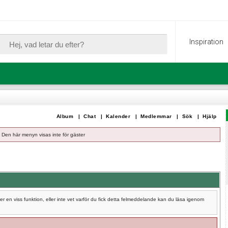
Inspiration
Album
|
Chat
|
Kalender
|
Medlemmar
|
Sök
|
Hjälp
Den här menyn visas inte för gäster
 en viss funktion, eller inte vet varför du fick detta felmeddelande kan du läsa igenom
.