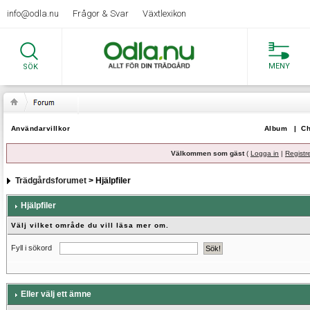
info@odla.nu
Frågor & Svar
Växtlexikon
MENY
SÖK
Användarvillkor
Album
|
Ch
Välkommen som gäst
(
Logga in
|
Registr
Trädgårdsforumet
> Hjälpfiler
Hjälpfiler
Välj vilket område du vill läsa mer om.
Fyll i sökord
Eller välj ett ämne