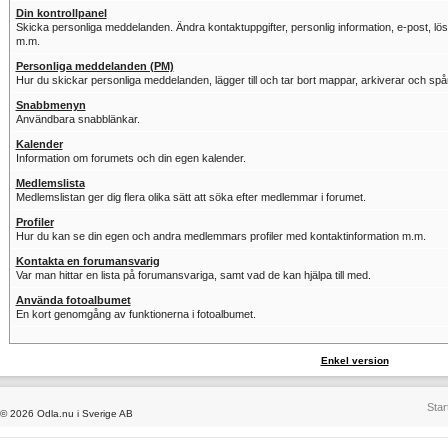
Din kontrollpanel
Skicka personliga meddelanden. Ändra kontaktuppgifter, personlig information, e-post, löse
m.m.
Personliga meddelanden (PM)
Hur du skickar personliga meddelanden, lägger till och tar bort mappar, arkiverar och sp
Snabbmenyn
Användbara snabblänkar.
Kalender
Information om forumets och din egen kalender.
Medlemslista
Medlemslistan ger dig flera olika sätt att söka efter medlemmar i forumet.
Profiler
Hur du kan se din egen och andra medlemmars profiler med kontaktinformation m.m.
Kontakta en forumansvarig
Var man hittar en lista på forumansvariga, samt vad de kan hjälpa till med.
Använda fotoalbumet
En kort genomgång av funktionerna i fotoalbumet.
Enkel version
Star
© 2026 Odla.nu i Sverige AB