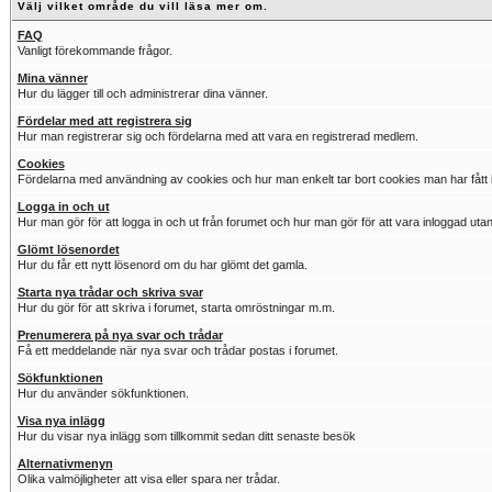
Välj vilket område du vill läsa mer om.
FAQ
Vanligt förekommande frågor.
Mina vänner
Hur du lägger till och administrerar dina vänner.
Fördelar med att registrera sig
Hur man registrerar sig och fördelarna med att vara en registrerad medlem.
Cookies
Fördelarna med användning av cookies och hur man enkelt tar bort cookies man har fått i
Logga in och ut
Hur man gör för att logga in och ut från forumet och hur man gör för att vara inloggad utan
Glömt lösenordet
Hur du får ett nytt lösenord om du har glömt det gamla.
Starta nya trådar och skriva svar
Hur du gör för att skriva i forumet, starta omröstningar m.m.
Prenumerera på nya svar och trådar
Få ett meddelande när nya svar och trådar postas i forumet.
Sökfunktionen
Hur du använder sökfunktionen.
Visa nya inlägg
Hur du visar nya inlägg som tillkommit sedan ditt senaste besök
Alternativmenyn
Olika valmöjligheter att visa eller spara ner trådar.