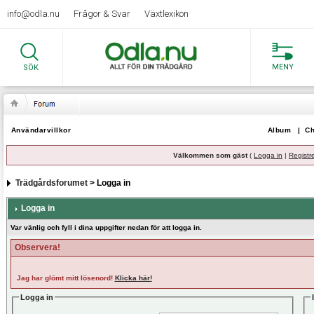
info@odla.nu
Frågor & Svar
Växtlexikon
MENY
SÖK
Användarvillkor
Album
|
Ch
Välkommen som gäst
(
Logga in
|
Registr
Trädgårdsforumet
> Logga in
Logga in
Var vänlig och fyll i dina uppgifter nedan för att logga in.
Observera!
Jag har glömt mitt lösenord!
Klicka här!
Logga in