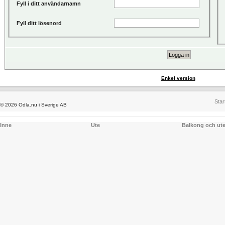
Fyll i ditt användarnamn
Fyll ditt lösenord
Enkel version
Star
© 2026 Odla.nu i Sverige AB
Inne
Ute
Balkong och ut