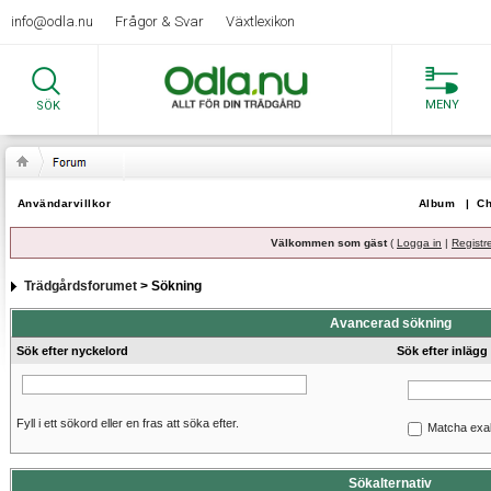
info@odla.nu
Frågor & Svar
Växtlexikon
MENY
SÖK
Användarvillkor
Album
|
Ch
Välkommen som gäst
(
Logga in
|
Registr
Trädgårdsforumet
> Sökning
Avancerad sökning
Sök efter nyckelord
Sök efter inlägg
Fyll i ett sökord eller en fras att söka efter.
Matcha exa
Sökalternativ