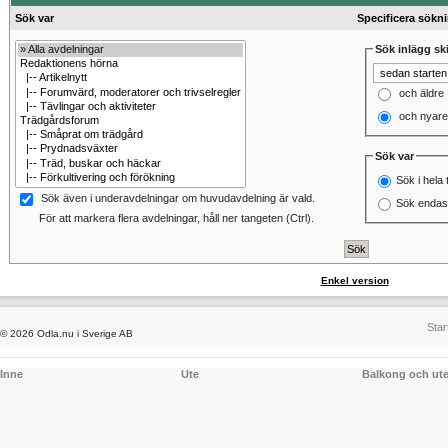
Sök var
Specificera sökn
Sök inlägg ski
och äldre
och nyare
Sök var
Sök i hela 
Sök även i underavdelningar om huvudavdelning är vald.
Sök endast
För att markera flera avdelningar, håll ner tangeten (Ctrl).
Enkel version
Star
© 2026 Odla.nu i Sverige AB
Inne
Ute
Balkong och ut