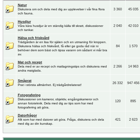
Natur
3 360
45 035
Diskutera om och dela med dig av upplevelser i vår fina flora
och fauna.
Husdjur
2 040
42 010
Våra kära husdjur är en ständig källa till skratt, diskussioner
och tankar.
Hälsa och friskvård
Trädgården är en lisa för själen och en utmaning för kroppen.
84
1 570
Diskutera hälsa och friskvård, få eller ge goda råd när ni
behöver dem som bäst och tipsa varann om sådant vi mår bra
av.
Mat och recept
2 266
14 963
Dela med er av recept och matlagningstips och diskutera med
andra matglada.
Småprat
26 332
947 456
Prat i största allmänhet. Ej trädgårdrelaterat!
Fotografering
Diskussioner om kameror, objektiv, engångskameror och
120
895
annan fototeknik. Dela med dig av tips som har med
fotografering att göra.
Datorfrågor
421
2 623
Allt som har med datorer att göra. Fråga, diskutera och dela
med dig av din kunskap.