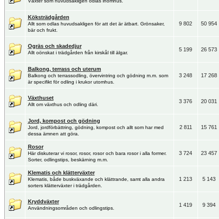
Växter som huvudsakligen odlas inomhus.
Köksträdgården
9 802
50 954
Allt som odlas huvudsakligen för att det är ätbart. Grönsaker,
bär och frukt.
Ogräs och skadedjur
5 199
26 573
Allt oönskat i trädgården från kirskål till älgar.
Balkong, terrass och uterum
3 248
17 268
Balkong och terrassodling, övervintring och gödning m.m. som
är specifikt för odling i krukor utomhus.
Växthuset
3 376
20 031
Allt om växthus och odling däri.
Jord, kompost och gödning
2 811
15 761
Jord, jordförbättring, gödning, kompost och allt som har med
dessa ämnen att göra.
Rosor
3 724
23 457
Här diskuterar vi rosor, rosor, rosor och bara rosor i alla former.
Sorter, odlingstips, beskärning m.m.
Klematis och klätterväxter
1 213
5 143
Klematis, både buskväxande och klättrande, samt alla andra
sorters klätterväxter i trädgården.
Kryddväxter
1 419
9 394
Användningsområden och odlingstips.