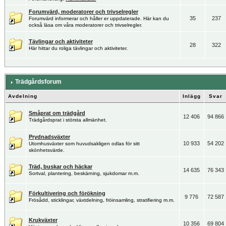
Forumvärd, moderatorer och trivselregler
35
237
Forumvärd informerar och håller er uppdaterade. Här kan du
också läsa om våra moderatorer och trivselregler.
Tävlingar och aktiviteter
28
322
Här hittar du roliga tävlingar och aktiviteter.
Trädgårdsforum
Avdelning
Inlägg
Svar
Småprat om trädgård
12 406
94 866
Trädgårdsprat i största allmänhet.
Prydnadsväxter
10 933
54 202
Utomhusväxter som huvudsakligen odlas för sitt
skönhetsvärde.
Träd, buskar och häckar
14 635
76 343
Sortval, plantering, beskärning, sjukdomar m.m.
Förkultivering och förökning
9 776
72 587
Frösådd, sticklingar, växtdelning, fröinsamling, stratifiering m.m.
Krukväxter
10 356
69 804