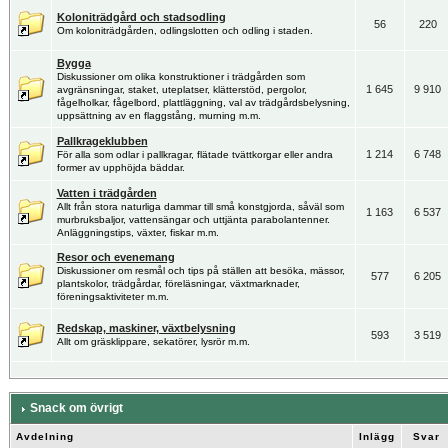
Koloniträdgård och stadsodling
56
220
Om koloniträdgården, odlingslotten och odling i staden.
Bygga
Diskussioner om olika konstruktioner i trädgården som
1 645
9 910
avgränsningar, staket, uteplatser, klätterstöd, pergolor,
fågelholkar, fågelbord, plattläggning, val av trädgårdsbelysning,
uppsättning av en flaggstång, murning m.m.
Pallkrageklubben
1 214
6 748
För alla som odlar i pallkragar, flätade tvättkorgar eller andra
former av upphöjda bäddar.
Vatten i trädgården
Allt från stora naturliga dammar till små konstgjorda, såväl som
1 163
6 537
murbruksbaljor, vattensängar och uttjänta parabolantenner.
Anläggningstips, växter, fiskar m.m.
Resor och evenemang
Diskussioner om resmål och tips på ställen att besöka, mässor,
577
6 205
plantskolor, trädgårdar, föreläsningar, växtmarknader,
föreningsaktiviteter m.m.
Redskap, maskiner, växtbelysning
593
3 519
Allt om gräsklippare, sekatörer, lysrör m.m.
Snack om övrigt
Avdelning
Inlägg
Svar