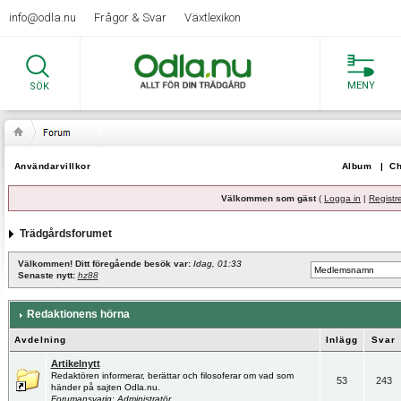
info@odla.nu
Frågor & Svar
Växtlexikon
MENY
SÖK
Användarvillkor
Album
|
Ch
Välkommen som gäst
(
Logga in
|
Registr
Trädgårdsforumet
Välkommen! Ditt föregående besök var:
Idag, 01:33
Senaste nytt:
hz88
Redaktionens hörna
Avdelning
Inlägg
Svar
Artikelnytt
Redaktören informerar, berättar och filosoferar om vad som
53
243
händer på sajten Odla.nu.
Forumansvarig:
Administratör