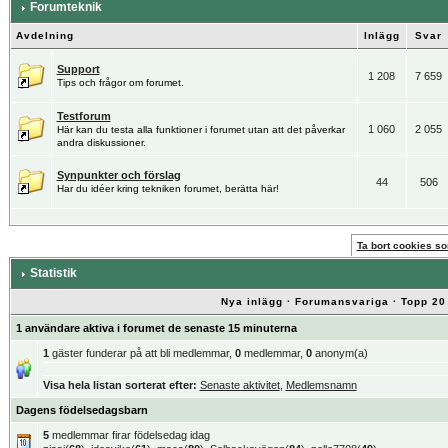
Forumteknik
Avdelning
Inlägg
Svar
Support
1 208
7 659
Tips och frågor om forumet.
Testforum
1 060
2 055
Här kan du testa alla funktioner i forumet utan att det påverkar
andra diskussioner.
Synpunkter och förslag
44
506
Har du idéer kring tekniken forumet, berätta här!
Ta bort cookies som
Statistik
Nya inlägg
·
Forumansvariga
·
Topp 20
1 användare aktiva i forumet de senaste 15 minuterna
1
gäster funderar på att bli medlemmar,
0
medlemmar,
0
anonym(a)
Visa hela listan sorterat efter:
Senaste aktivitet
,
Medlemsnamn
Dagens födelsedagsbarn
5
medlemmar firar födelsedag idag