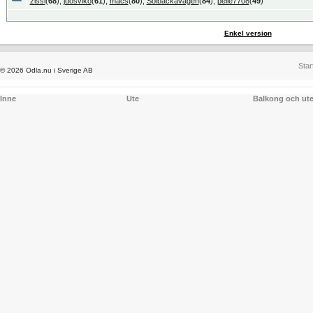
zissi
(
68
),
jdosviko
(
61
),
macs
(
80
),
Solbackavägen
(
84
),
pelle7708
(
49
)
Enkel version
Star
© 2026 Odla.nu i Sverige AB
Inne
Ute
Balkong och ut