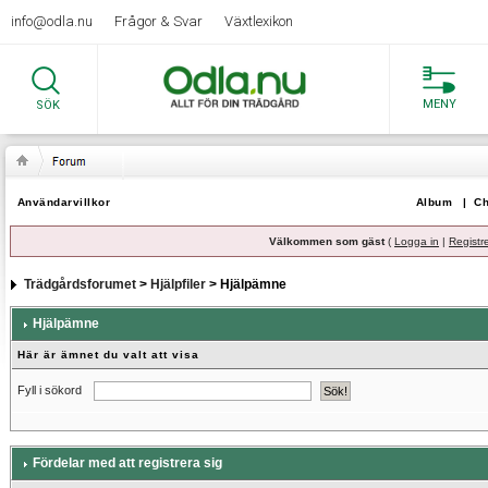
info@odla.nu
Frågor & Svar
Växtlexikon
MENY
SÖK
Användarvillkor
Album
|
Ch
Välkommen som gäst
(
Logga in
|
Registr
Trädgårdsforumet
>
Hjälpfiler
> Hjälpämne
Hjälpämne
Här är ämnet du valt att visa
Fyll i sökord
Fördelar med att registrera sig