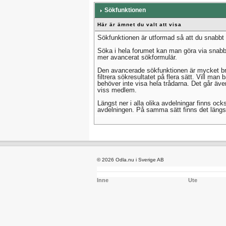
Sökfunktionen
Här är ämnet du valt att visa
Sökfunktionen är utformad så att du snabbt o
Söka i hela forumet kan man göra via snabbme
mer avancerat sökformulär.
Den avancerade sökfunktionen är mycket bra
filtrera sökresultatet på flera sätt. Vill ma
behöver inte visa hela trådarna. Det går äv
viss medlem.
Längst ner i alla olika avdelningar finns ocks
avdelningen. På samma sätt finns det längst n
© 2026 Odla.nu i Sverige AB
Inne
Ute