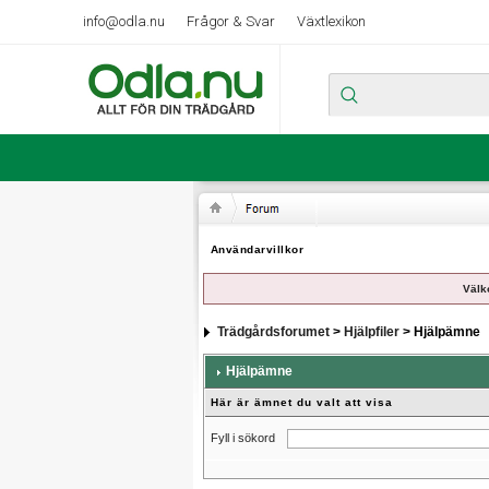
info@odla.nu
Frågor & Svar
Växtlexikon
Användarvillkor
Välk
Trädgårdsforumet
>
Hjälpfiler
> Hjälpämne
Hjälpämne
Här är ämnet du valt att visa
Fyll i sökord