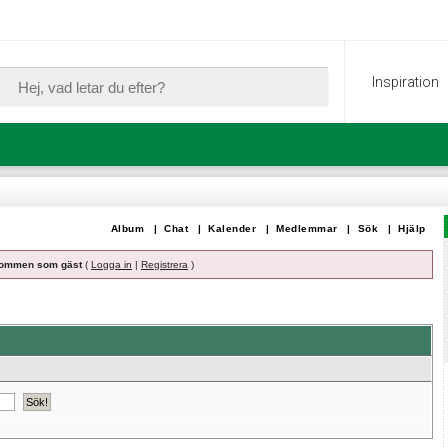
Inspiration
Album
|
Chat
|
Kalender
|
Medlemmar
|
Sök
|
Hjälp
ommen som gäst
(
Logga in
|
Registrera
)