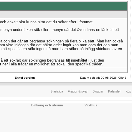
ch enkelt ska kunna hitta det du söker efter i forumet.
nyn under fliken sök eller i menyn där det även finns en länk till ett
 och det går att begränsa sökningen på flera olika sätt. Man kan också
n bara visa inläggen där det sökta ordet ingår kan man göra det och man
en att specificera sökningen så man bara söker på inlägg skickade av en
å ett sökfält där sökningen begränsas till innehållet i just den
er i alla trådar en möjlighet att söka i den specifika tråden.
Enkel version
Datum och tid: 20-08-2026, 08:45
Startsida
Frågor & svar
Bloggar
Kalender
Köp 
Balkong och uterum
Växthus