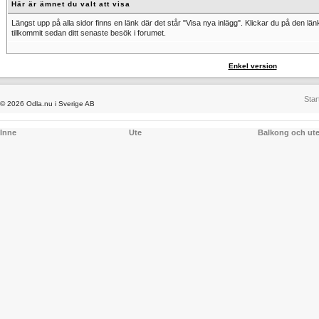
Här är ämnet du valt att visa
Längst upp på alla sidor finns en länk där det står "Visa nya inlägg". Klickar du på den lä
tillkommit sedan ditt senaste besök i forumet.
Enkel version
Star
© 2026 Odla.nu i Sverige AB
Inne
Ute
Balkong och ut