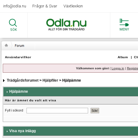
info@odla.nu
Frågor & Svar
Växtlexikon
MENY
SÖK
Användarvillkor
Album
|
Ch
Välkommen som gäst
(
Logga in
|
Registr
Trädgårdsforumet
>
Hjälpfiler
> Hjälpämne
Hjälpämne
Här är ämnet du valt att visa
Fyll i sökord
Visa nya inlägg