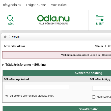
info@odla.nu
Frågor & Svar
Växtlexikon
MENY
SÖK
Användarvillkor
Album
|
Ch
Välkommen som gäst
(
Logga in
|
Registr
Trädgårdsforumet
> Sökning
Avancerad sökning
Sök efter nyckelord
Sök efter inlägg
Fyll i ett sökord eller en fras att söka efter.
Matcha exa
Sökalternativ