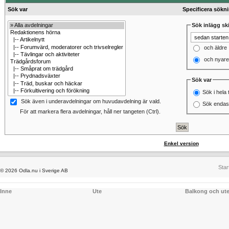
Sök var
Specificera sökn
Sök inlägg ski
och äldre
och nyare
Sök var
Sök i hela 
Sök även i underavdelningar om huvudavdelning är vald.
Sök endast
För att markera flera avdelningar, håll ner tangeten (Ctrl).
Enkel version
Star
© 2026 Odla.nu i Sverige AB
Inne
Ute
Balkong och ut