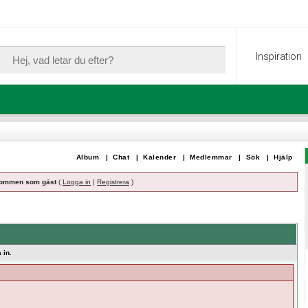
Inspiration
Album
|
Chat
|
Kalender
|
Medlemmar
|
Sök
|
Hjälp
ommen som gäst
(
Logga in
|
Registrera
)
 in.