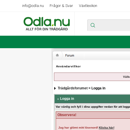
info@odla.nu
Frågor & Svar
Växtlexikon
Användarvillkor
Välk
Trädgårdsforumet
> Logga in
Logga in
Var vänlig och fyll i dina uppgifter nedan för att logga
Observera!
Jag har glömt mitt lösenord!
Klicka här!