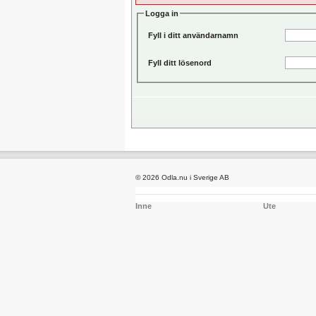
Logga in
Fyll i ditt användarnamn
Fyll ditt lösenord
© 2026 Odla.nu i Sverige AB
Inne
Ute