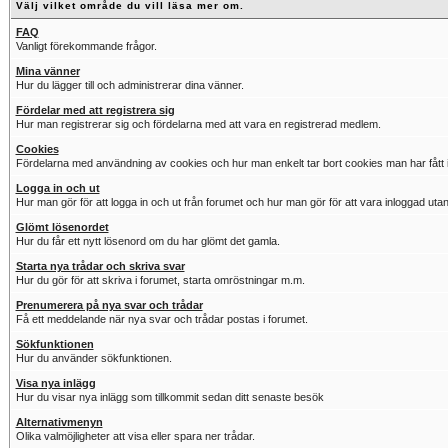
Välj vilket område du vill läsa mer om.
FAQ
Vanligt förekommande frågor.
Mina vänner
Hur du lägger till och administrerar dina vänner.
Fördelar med att registrera sig
Hur man registrerar sig och fördelarna med att vara en registrerad medlem.
Cookies
Fördelarna med användning av cookies och hur man enkelt tar bort cookies man har fått i
Logga in och ut
Hur man gör för att logga in och ut från forumet och hur man gör för att vara inloggad utan
Glömt lösenordet
Hur du får ett nytt lösenord om du har glömt det gamla.
Starta nya trådar och skriva svar
Hur du gör för att skriva i forumet, starta omröstningar m.m.
Prenumerera på nya svar och trådar
Få ett meddelande när nya svar och trådar postas i forumet.
Sökfunktionen
Hur du använder sökfunktionen.
Visa nya inlägg
Hur du visar nya inlägg som tillkommit sedan ditt senaste besök
Alternativmenyn
Olika valmöjligheter att visa eller spara ner trådar.