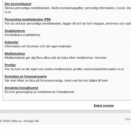
Din kontrollpanel
Skicka personliga meddelanden. Ändra kontaktuppgifter, personlig information, e-post, löse
m.m.
Personliga meddelanden (PM)
Hur du skickar personliga meddelanden, lägger till och tar bort mappar, arkiverar och sp
Snabbmenyn
Användbara snabblänkar.
Kalender
Information om forumets och din egen kalender.
Medlemslista
Medlemslistan ger dig flera olika sätt att söka efter medlemmar i forumet.
Profiler
Hur du kan se din egen och andra medlemmars profiler med kontaktinformation m.m.
Kontakta en forumansvarig
Var man hittar en lista på forumansvariga, samt vad de kan hjälpa till med.
Använda fotoalbumet
En kort genomgång av funktionerna i fotoalbumet.
Enkel version
Star
© 2026 Odla.nu i Sverige AB