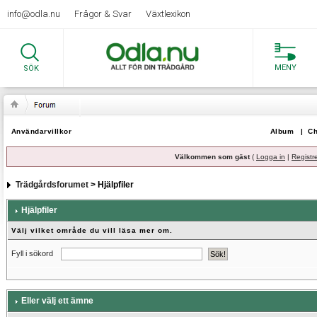
info@odla.nu
Frågor & Svar
Växtlexikon
MENY
SÖK
Användarvillkor
Album
|
Ch
Välkommen som gäst
(
Logga in
|
Registr
Trädgårdsforumet
> Hjälpfiler
Hjälpfiler
Välj vilket område du vill läsa mer om.
Fyll i sökord
Eller välj ett ämne