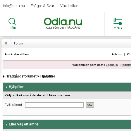
info@odla.nu
Frågor & Svar
Växtlexikon
MENY
SÖK
Användarvillkor
Album
|
Ch
Välkommen som gäst
(
Logga in
|
Registr
Trädgårdsforumet
> Hjälpfiler
Hjälpfiler
Välj vilket område du vill läsa mer om.
Fyll i sökord
Eller välj ett ämne