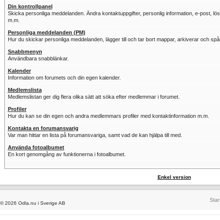
Din kontrollpanel
Skicka personliga meddelanden. Ändra kontaktuppgifter, personlig information, e-post, löse
m.m.
Personliga meddelanden (PM)
Hur du skickar personliga meddelanden, lägger till och tar bort mappar, arkiverar och sp
Snabbmenyn
Användbara snabblänkar.
Kalender
Information om forumets och din egen kalender.
Medlemslista
Medlemslistan ger dig flera olika sätt att söka efter medlemmar i forumet.
Profiler
Hur du kan se din egen och andra medlemmars profiler med kontaktinformation m.m.
Kontakta en forumansvarig
Var man hittar en lista på forumansvariga, samt vad de kan hjälpa till med.
Använda fotoalbumet
En kort genomgång av funktionerna i fotoalbumet.
Enkel version
Star
© 2026 Odla.nu i Sverige AB