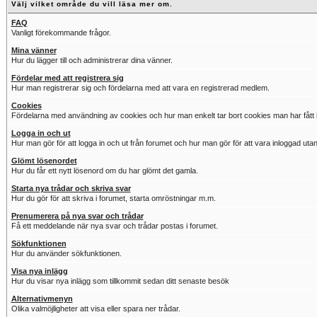
Välj vilket område du vill läsa mer om.
FAQ
Vanligt förekommande frågor.
Mina vänner
Hur du lägger till och administrerar dina vänner.
Fördelar med att registrera sig
Hur man registrerar sig och fördelarna med att vara en registrerad medlem.
Cookies
Fördelarna med användning av cookies och hur man enkelt tar bort cookies man har fått i
Logga in och ut
Hur man gör för att logga in och ut från forumet och hur man gör för att vara inloggad utan
Glömt lösenordet
Hur du får ett nytt lösenord om du har glömt det gamla.
Starta nya trådar och skriva svar
Hur du gör för att skriva i forumet, starta omröstningar m.m.
Prenumerera på nya svar och trådar
Få ett meddelande när nya svar och trådar postas i forumet.
Sökfunktionen
Hur du använder sökfunktionen.
Visa nya inlägg
Hur du visar nya inlägg som tillkommit sedan ditt senaste besök
Alternativmenyn
Olika valmöjligheter att visa eller spara ner trådar.