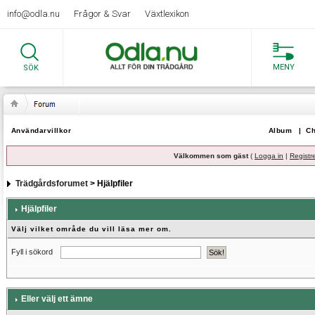
info@odla.nu
Frågor & Svar
Växtlexikon
MENY
SÖK
Användarvillkor
Album
|
Ch
Välkommen som gäst
(
Logga in
|
Registr
Trädgårdsforumet
> Hjälpfiler
Hjälpfiler
Välj vilket område du vill läsa mer om.
Fyll i sökord
Eller välj ett ämne