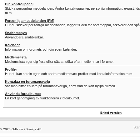
Din kontrollpanel
Skicka personliga meddelanden. Ändra kontaktuppgifter, personlig information, e-post, löse
m.m.
Personliga meddelanden (PM)
Hur du skickar personliga meddelanden, lägger till och tar bort mappar, arkiverar och sp
Snabbmenyn
Användbara snabblänkar.
Kalender
Information om forumets och din egen kalender.
Medlemslista
Medlemslistan ger dig flera olika sätt att söka efter medlemmar i forumet.
Profiler
Hur du kan se din egen och andra medlemmars profiler med kontaktinformation m.m.
Kontakta en forumansvarig
Var man hittar en lista på forumansvariga, samt vad de kan hjälpa till med.
Använda fotoalbumet
En kort genomgång av funktionerna i fotoalbumet.
Enkel version
Star
© 2026 Odla.nu i Sverige AB