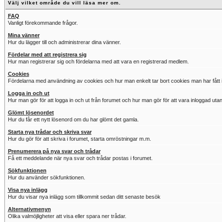
Välj vilket område du vill läsa mer om.
FAQ
Vanligt förekommande frågor.
Mina vänner
Hur du lägger till och administrerar dina vänner.
Fördelar med att registrera sig
Hur man registrerar sig och fördelarna med att vara en registrerad medlem.
Cookies
Fördelarna med användning av cookies och hur man enkelt tar bort cookies man har fått i
Logga in och ut
Hur man gör för att logga in och ut från forumet och hur man gör för att vara inloggad utan
Glömt lösenordet
Hur du får ett nytt lösenord om du har glömt det gamla.
Starta nya trådar och skriva svar
Hur du gör för att skriva i forumet, starta omröstningar m.m.
Prenumerera på nya svar och trådar
Få ett meddelande när nya svar och trådar postas i forumet.
Sökfunktionen
Hur du använder sökfunktionen.
Visa nya inlägg
Hur du visar nya inlägg som tillkommit sedan ditt senaste besök
Alternativmenyn
Olika valmöjligheter att visa eller spara ner trådar.