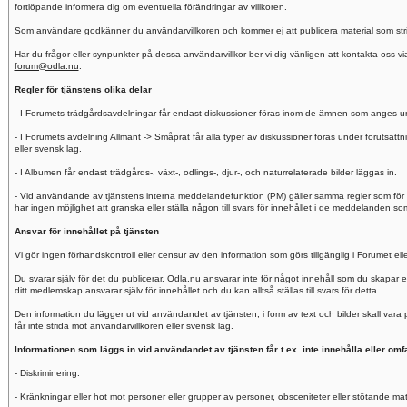
fortlöpande informera dig om eventuella förändringar av villkoren.
Som användare godkänner du användarvillkoren och kommer ej att publicera material som stride
Har du frågor eller synpunkter på dessa användarvillkor ber vi dig vänligen att kontakta oss v
forum@odla.nu
.
Regler för tjänstens olika delar
- I Forumets trädgårdsavdelningar får endast diskussioner föras inom de ämnen som anges und
- I Forumets avdelning Allmänt -> Småprat får alla typer av diskussioner föras under förutsättnin
eller svensk lag.
- I Albumen får endast trädgårds-, växt-, odlings-, djur-, och naturrelaterade bilder läggas in.
- Vid användande av tjänstens interna meddelandefunktion (PM) gäller samma regler som för 
har ingen möjlighet att granska eller ställa någon till svars för innehållet i de meddelanden
Ansvar för innehållet på tjänsten
Vi gör ingen förhandskontroll eller censur av den information som görs tillgänglig i Forumet e
Du svarar själv för det du publicerar. Odla.nu ansvarar inte för något innehåll som du skapar
ditt medlemskap ansvarar själv för innehållet och du kan alltså ställas till svars för detta.
Den information du lägger ut vid användandet av tjänsten, i form av text och bilder skall var
får inte strida mot användarvillkoren eller svensk lag.
Informationen som läggs in vid användandet av tjänsten får t.ex. inte innehålla eller omfa
- Diskriminering.
- Kränkningar eller hot mot personer eller grupper av personer, obsceniteter eller stötande mate