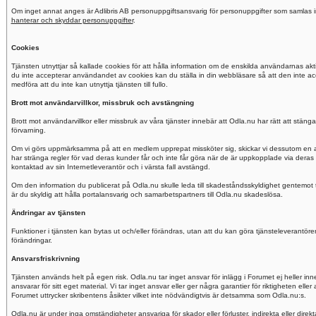
Om inget annat anges är Adlibris AB personuppgiftsansvarig för personuppgifter som samlas i
hanterar och skyddar personuppgifter
.
Cookies
Tjänsten utnyttjar så kallade cookies för att hålla information om de enskilda användarnas ak
du inte accepterar användandet av cookies kan du ställa in din webbläsare så att den inte a
medföra att du inte kan utnyttja tjänsten till fullo.
Brott mot användarvillkor, missbruk och avstängning
Brott mot användarvillkor eller missbruk av våra tjänster innebär att Odla.nu har rätt att stä
förvarning.
Om vi görs uppmärksamma på att en medlem upprepat missköter sig, skickar vi dessutom en a
har stränga regler för vad deras kunder får och inte får göra när de är uppkopplade via deras 
kontaktad av sin Internetleverantör och i värsta fall avstängd.
Om den information du publicerat på Odla.nu skulle leda till skadeståndsskyldighet gentemot t
är du skyldig att hålla portalansvarig och samarbetspartners till Odla.nu skadeslösa.
Ändringar av tjänsten
Funktioner i tjänsten kan bytas ut och/eller förändras, utan att du kan göra tjänsteleverant
förändringar.
Ansvarsfriskrivning
Tjänsten används helt på egen risk. Odla.nu tar inget ansvar för inlägg i Forumet ej heller in
ansvarar för sitt eget material. Vi tar inget ansvar eller ger några garantier för riktigheten ell
Forumet uttrycker skribentens åsikter vilket inte nödvändigtvis är detsamma som Odla.nu:s.
Odla.nu är under inga omständigheter ansvariga för skador eller förluster, indirekta eller direk