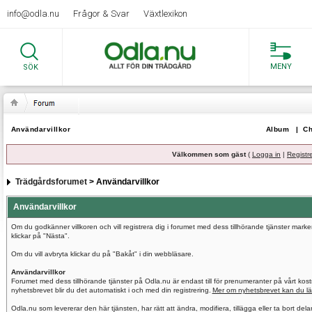
info@odla.nu
Frågor & Svar
Växtlexikon
MENY
SÖK
Användarvillkor
Album
|
Ch
Välkommen som gäst
(
Logga in
|
Registr
Trädgårdsforumet
> Användarvillkor
Användarvillkor
Om du godkänner villkoren och vill registrera dig i forumet med dess tillhörande tjänster mar
klickar på "Nästa".
Om du vill avbryta klickar du på "Bakåt" i din webbläsare.
Användarvillkor
Forumet med dess tillhörande tjänster på Odla.nu är endast till för prenumeranter på vårt ko
nyhetsbrevet blir du det automatiskt i och med din registrering.
Mer om nyhetsbrevet kan du lä
Odla.nu som levererar den här tjänsten, har rätt att ändra, modifiera, tillägga eller ta bort del