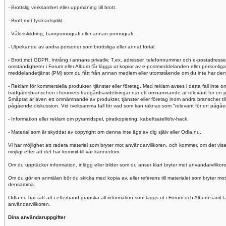
- Brottslig verksamhet eller uppmaning till brott.
- Brott mot tystnadsplikt.
- Våldsskildring, barnpornografi eller annan pornografi.
- Utpekande av andra personer som brottsliga eller annat förtal.
- Brott mot GDPR. Intrång i annans privatliv. T.ex. adresser, telefonnummer och e-postadresse
omständigheter i Forum eller Album får lägga ut kopior av e-postmeddelanden eller personlig
meddelandetjänst (PM) som du fått från annan medlem eller utomstående om du inte har dennes 
- Reklam för kommersiella produkter, tjänster eller företag. Med reklam avses i detta fall inte
trädgårdsbranschen i forumets trädgårdsavdelningar när ett omnämnande är relevant för en p
Småprat är även ett omnämnande av produkter, tjänster eller företag inom andra branscher til
pågående diskussion. Vid tveksamma fall för vad som kan räknas som "relevant för en pågåend
- Information eller reklam om pyramidspel, piratkopiering, kabel/satellit/tv-hack.
- Material som är skyddat av copyright om denna inte ägs av dig själv eller Odla.nu.
Vi har möjlighet att radera material som bryter mot användarvillkoren, och kommer, om det visa
möjligt efter att det har kommit till vår kännedom.
Om du upptäcker information, inlägg eller bilder som du anser klart bryter mot användarvillkor
Om du gör en anmälan bör du skicka med kopia av, eller referens till materialet som bryter mo
densamma.
Odla.nu har rätt att i efterhand granska all information som läggs ut i Forum och Album samt ta 
användarvillkoren.
Dina användaruppgifter