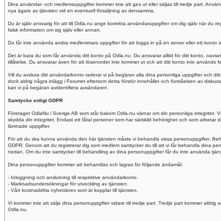
Dina användar- och medlemsuppgifter kommer inte att ges ut eller säljas till tredje part. Anvä
nya ägare av tjänsten vid en eventuell försäljning av densamma.
Du är själv ansvarig för att till Odla.nu ange korrekta användaruppgifter om dig själv när du reg
falsk information om sig själv eller annan.
Du får inte använda andra medlemmars uppgifter för att logga in på en server eller ett konto 
Det är bara du som får använda ditt konto på Odla.nu. Du ansvarar alltid för ditt konto, oav
tillåtelse. Du ansvarar även för att lösenordet inte kommer ut och att ditt konto inte används fe
Vill du avsluta ditt användarkonto raderar vi på begäran alla dina personliga uppgifter och ditt
dock aldrig några inlägg i Forumet eftersom detta förstör innehållet och förståelsen av diskuss
kan vi på begäran avidentifiera avsändaren.
Samtycke enligt GDPR
Företaget OdlaNu i Sverige AB som står bakom Odla.nu värnar om din personliga integritet. Vi fö
skydda din integritet. Endast ett fåtal personer som har särskild behörighet och som arbetar dir
lämnade uppgifter.
För att du ska kunna använda den här tjänsten måste vi behandla vissa personuppgifter. Beh
GDPR. Genom att du registrerar dig som medlem samtycker du till att vi får behandla dina p
nedan. Om du inte samtycker till behandling av dina personuppgifter får du inte använda tjänste
Dina personuppgifter kommer att behandlas och lagras för följande ändamål:
- Inloggning och anslutning till respektive användarkonto.
- Marknadsundersökningar för utveckling av tjänsten.
- Vårt kostnadsfria nyhetsbrev som är kopplat till tjänsten.
Vi kommer inte att sälja dina personuppgifter vidare till tredje part. Tredje part kommer aldrig 
Odla.nu.