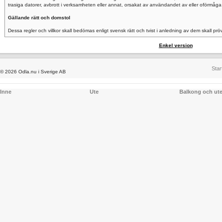
trasiga datorer, avbrott i verksamheten eller annat, orsakat av användandet av eller oförmåga
Gällande rätt och domstol
Dessa regler och villkor skall bedömas enligt svensk rätt och tvist i anledning av dem skall pr
Enkel version
Star
© 2026 Odla.nu i Sverige AB
Inne
Ute
Balkong och ut