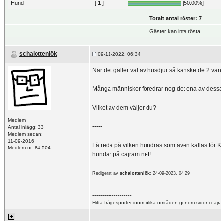
Hund
[
1
]
[50.00%]
Totalt antal röster: 7
Gäster kan inte rösta
schalottenlök
09-11-2022, 06:34
När det gäller val av husdjur så kanske de 2 vanl
Många människor föredrar nog det ena av dessa 
Vilket av dem väljer du?
Medlem
-----
Antal inlägg: 33
Medlem sedan:
11-09-2016
Få reda på vilken hundras som även kallas för
Medlem nr: 84 504
hundar på cajram.net!
Redigerat av
schalottenlök
: 24-09-2023, 04:29
--------------------
Hitta frågesporter inom olika områden genom sidor i caj