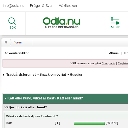
info@odla.nu
Frågor & Svar
Växtlexikon
MENY
SÖK
Användarvillkor
Album
|
Ch
Välkommen som gäst
(
Logga in
|
Registr
Trädgårdsforumet
>
Snack om övrigt
>
Husdjur
Katt eller hund
, Vilket är bäst? Katt eller hund?
Väljer du katt eller hund?
Vilket av de båda djuren föredrar du?
Katt
[
1
]
[50.00%]