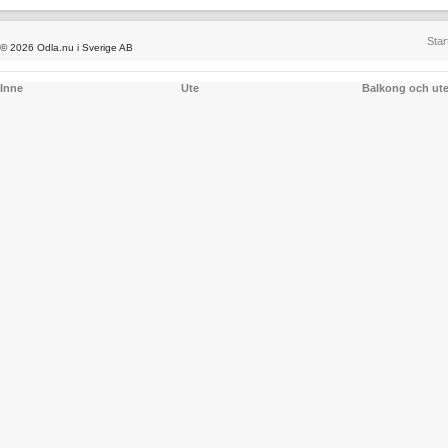
Star
© 2026 Odla.nu i Sverige AB
Inne
Ute
Balkong och ut