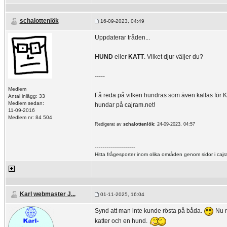
schalottenlök
16-09-2023, 04:49
Uppdaterar tråden...
HUND
eller
KATT
. Vilket djur väljer du?
-----
Medlem
Få reda på vilken hundras som även kallas för
Antal inlägg: 33
Medlem sedan:
hundar på cajram.net!
11-09-2016
Medlem nr: 84 504
Redigerat av
schalottenlök
: 24-09-2023, 04:57
--------------------
Hitta frågesporter inom olika områden genom sidor i caj
Karl webmaster J...
01-11-2025, 16:04
Synd att man inte kunde rösta på båda.
Nu rö
katter och en hund.